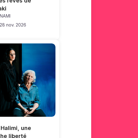
es rêves de 
aki
ANAMI
 28 nov. 2026
 Halimi, une 
he liberté