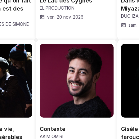
 qu'on fait 
Le Lac des Cygnes
Dans l
 est des 
EL PRODUCTION
Miyaz
DUO IZ
ven. 20 nov. 2026
LES DE SIMONE
sam.
 vie, 
Contexte
Gisèle
sérables
AKIM OMIRI
farouc