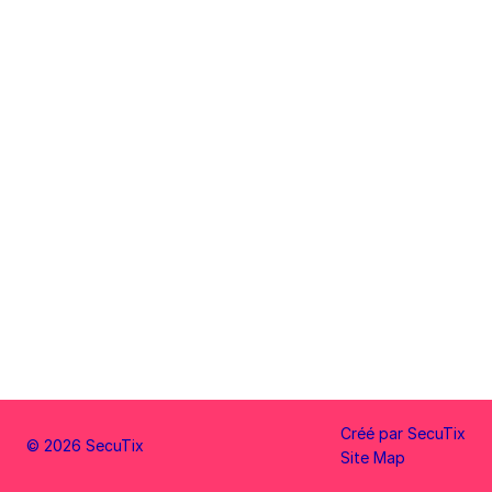
Culturel
André
Malraux
Pied
Créé par SecuTix
© 2026 SecuTix
de
Site Map
page