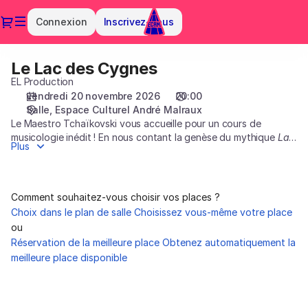
Choix
Dialogue
Connexion
Inscrivez-vous
des
places
[Espace
Le Lac des Cygnes
Le
Culturel
Lac
EL Production
André
des
vendredi 20 novembre 2026
20:00
Malraux
Salle
Espace Culturel André Malraux
Cygnes
|
Le Maestro Tchaïkovski vous accueille pour un cours de
20.11.2026
musicologie inédit ! En nous contant la genèse du mythique
Lac
-
Plus
des Cygnes
, il nous replonge aux origines de son œuvre. Sur
20:00
scène, deux danseur·euses accompagné·es de trois musiciens
|
dialoguent avec des hologrammes. Un spectacle immersif où la
Le
voix du Maestro guide petit·es et grand·es entre ballet et magie
Comment souhaitez-vous choisir vos places ?
Lac
virtuelle.
Choix dans le plan de salle
Choisissez vous-même votre place
des
ou
Cygnes]
Réservation de la meilleure place
Obtenez automatiquement la
-
meilleure place disponible
ECAM
-
Espace